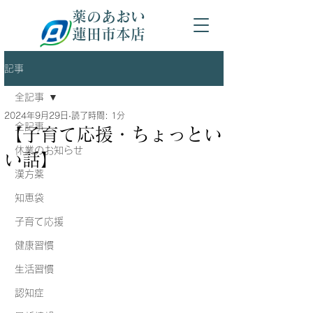
薬のあおい
蓮田市本店
記事
全記事
2024年9月29日
読了時間: 1分
全記事
【子育て応援・ちょっとい
休業のお知らせ
い話】
漢方薬
知恵袋
子育て応援
健康習慣
生活習慣
認知症