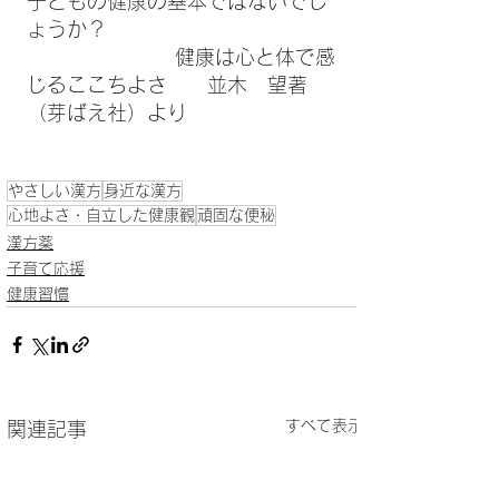
子どもの健康の基本ではないでし
ょうか？
     　　　　　　健康は心と体で感
じるここちよさ　　並木　望著
（芽ばえ社）より
やさしい漢方
身近な漢方
心地よさ・自立した健康観
頑固な便秘
漢方薬
子育て応援
健康習慣
すべて表示
関連記事