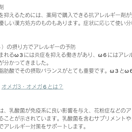
剤
を抑えるためには、薬局で購入できる抗アレルギー剤が
優しい漢方処方のものもあります。症状に応じて使い分
６）の摂り方でアレルギーの予防
まれるω３には炎症を抑える働きがあり、ω６にはアレ
が分かってきました。
脂肪酸でその摂取バランスがとても重要です。ω３とω
：
オメガ3・オメガ６とは？
は、乳酸菌が免疫系に良い影響を与え、花粉症などのア
ることが示されています。乳酸菌を含むサプリメントや
でアレルギー対策をサポートします。