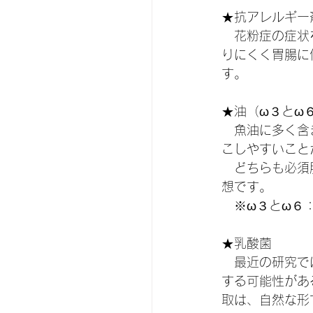
★抗アレルギー
　花粉症の症状
りにくく胃腸に
す。
★油（ω３とω
　魚油に多く含
こしやすいこと
　どちらも必須
想です。
　※ω３とω６
★乳酸菌
　最近の研究で
する可能性があ
取は、自然な形