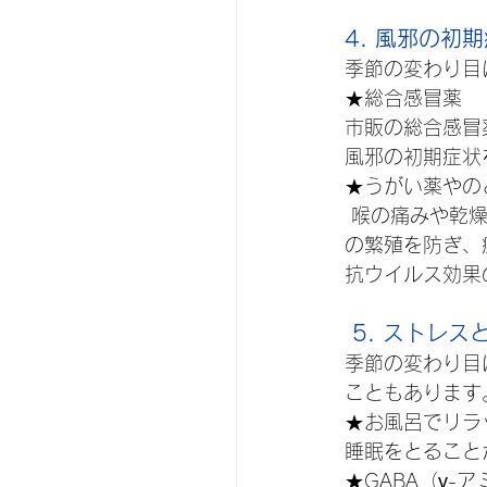
4. 風邪の初
季節の変わり目
★総合感冒薬
市販の総合感冒
風邪の初期症状
★うがい薬やの
 喉の痛みや乾燥を感じたら、うがい薬を使って喉を清潔に保つことが有効です。ウイルス
の繁殖を防ぎ、
抗ウイルス効果
 5. ストレ
季節の変わり目
こともあります
★お風呂でリラ
睡眠をとること
★GABA（γ-