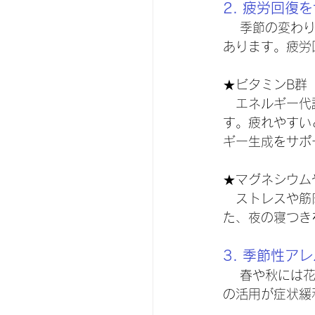
2. 疲労回復
 　季節の変わり目は、気温や気圧の変化で体が疲れやすく、だるさや疲労感が増すことが
あります。疲労
★ビタミンB群
　エネルギー代
す。疲れやすい
ギー生成をサポ
★マグネシウム
　ストレスや筋
た、夜の寝つき
3. 季節性ア
 　春や秋には花粉症など季節性アレルギーが増えます。これに対応する薬やサプリメント
の活用が症状緩