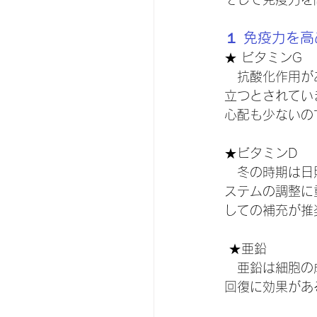
１ 免疫力を
★ ビタミンG
　抗酸化作用が
立つとされてい
心配も少ないの
★ビタミンD
　冬の時期は日
ステムの調整に
しての補充が推
 ★亜鉛
　亜鉛は細胞の
回復に効果があ